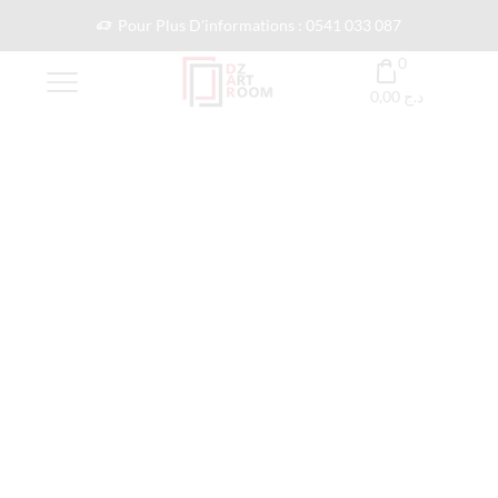
Pour Plus D'informations : 0541 033 087
0
0,00
د.ج