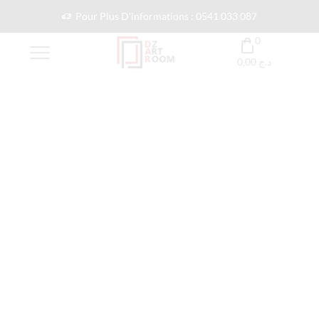
Pour Plus D'informations : 0541 033 087
0
0,00
د.ج