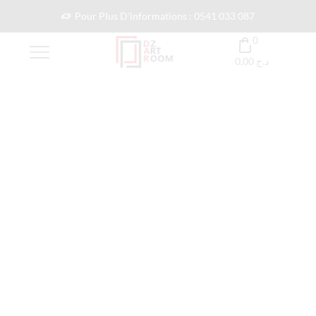
Pour Plus D'informations : 0541 033 087
0
0,00
د.ج