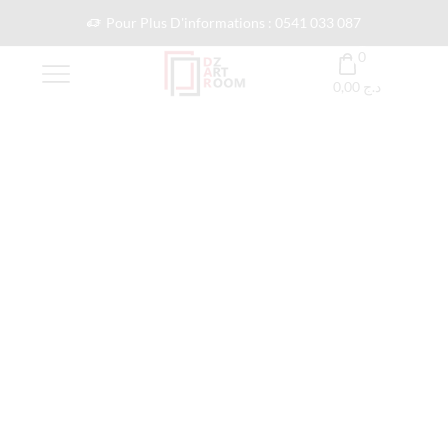
Pour Plus D'informations : 0541 033 087
0
0,00
د.ج