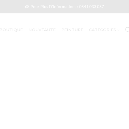
Pour Plus D'informations : 0541 033 087
BOUTIQUE
NOUVEAUTÉ
PEINTURE
CATEGORIES