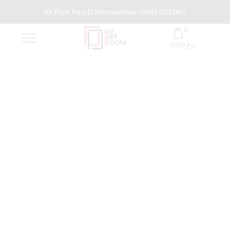
Pour Plus D'informations : 0541 033 087
0
0,00
د.ج