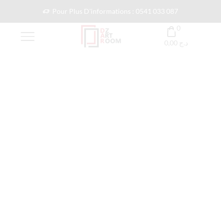
Pour Plus D'informations : 0541 033 087
0
0,00
د.ج