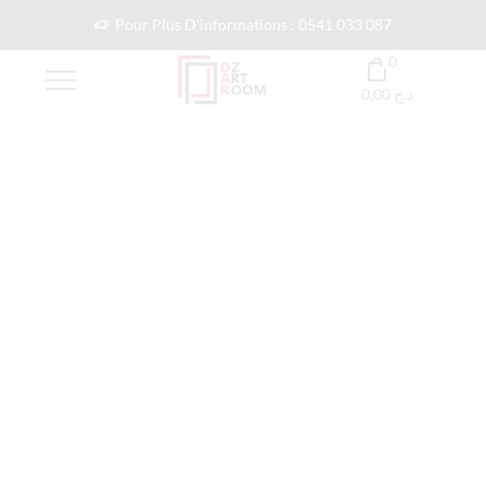
Pour Plus D'informations : 0541 033 087
0
0,00
د.ج