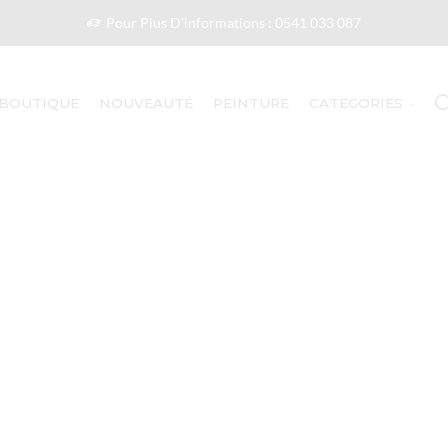
Pour Plus D'informations : 0541 033 087
BOUTIQUE
NOUVEAUTÉ
PEINTURE
CATEGORIES