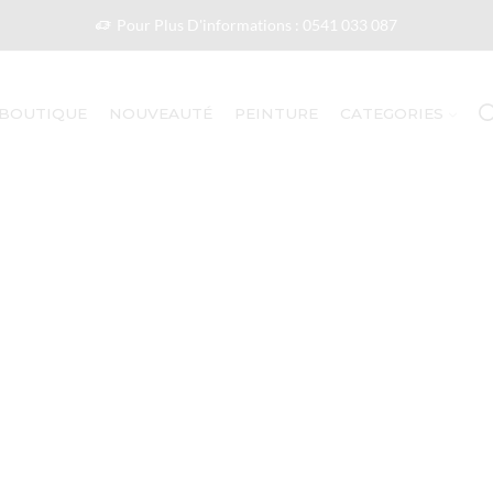
Pour Plus D'informations : 0541 033 087
BOUTIQUE
NOUVEAUTÉ
PEINTURE
CATEGORIES