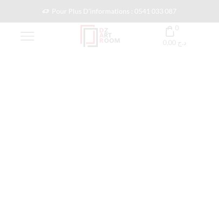
Pour Plus D'informations : 0541 033 087
0
0,00
د.ج