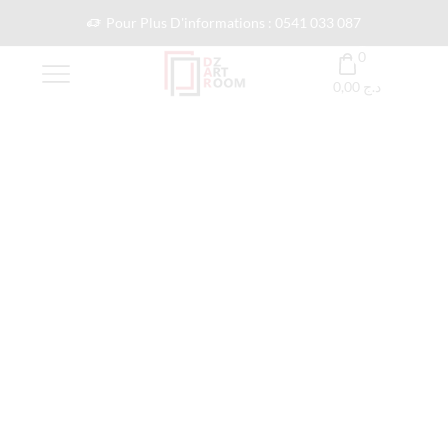
Pour Plus D'informations : 0541 033 087
0
0,00
د.ج