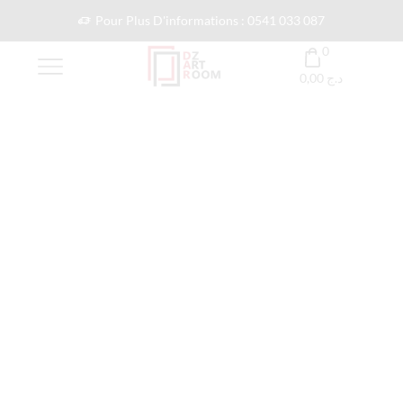
Pour Plus D'informations : 0541 033 087
0
0,00
د.ج