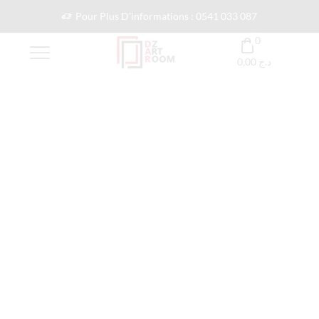
Pour Plus D'informations : 0541 033 087
0
0,00
د.ج