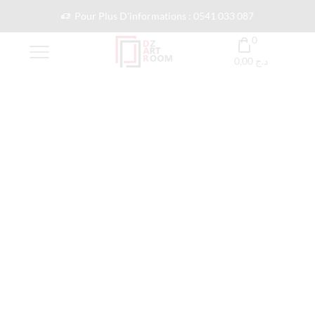
Pour Plus D'informations : 0541 033 087
0
0,00
د.ج