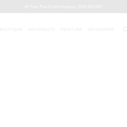
Pour Plus D'informations : 0541 033 087
BOUTIQUE
NOUVEAUTÉ
PEINTURE
CATEGORIES