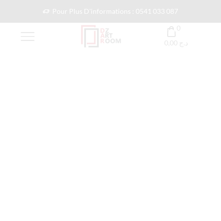
Pour Plus D'informations : 0541 033 087
0
0,00
د.ج