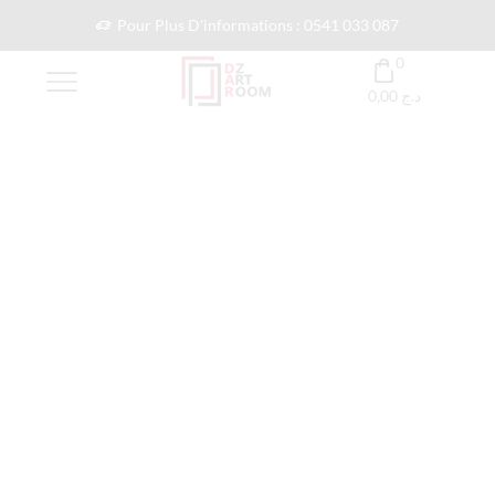
Pour Plus D'informations : 0541 033 087
0
0,00
د.ج