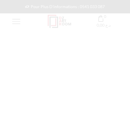
Pour Plus D'informations : 0541 033 087
0
0,00
د.ج