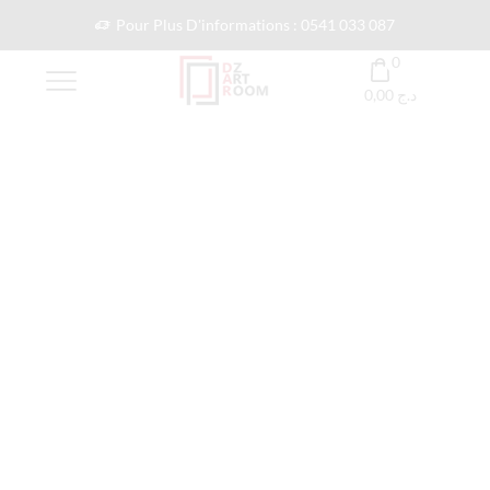
Pour Plus D'informations : 0541 033 087
0
0,00
د.ج