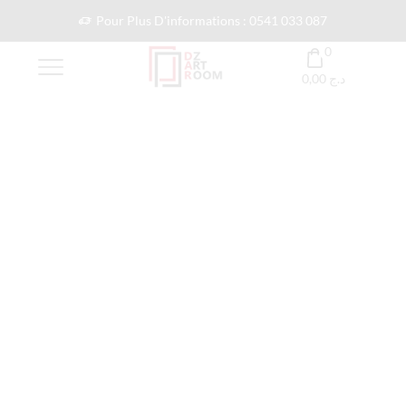
Pour Plus D'informations : 0541 033 087
0
0,00
د.ج