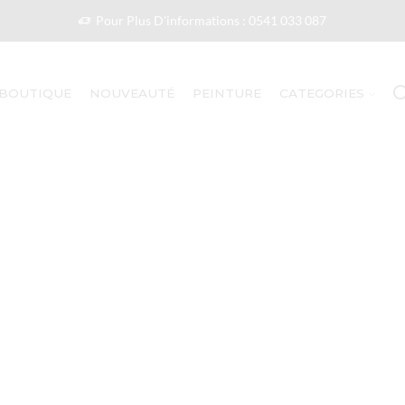
Pour Plus D'informations : 0541 033 087
BOUTIQUE
NOUVEAUTÉ
PEINTURE
CATEGORIES