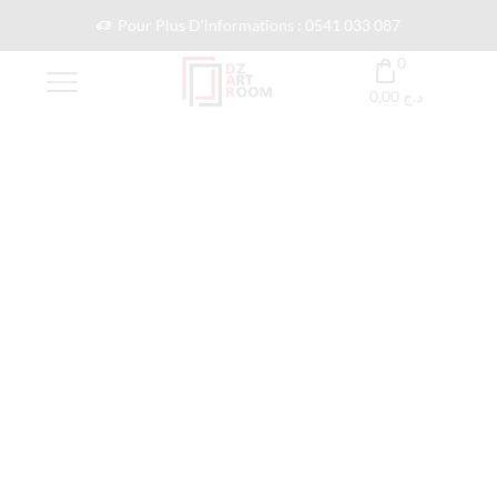
Pour Plus D'informations : 0541 033 087
0
0,00
د.ج