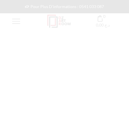
Pour Plus D'informations : 0541 033 087
0
0,00
د.ج