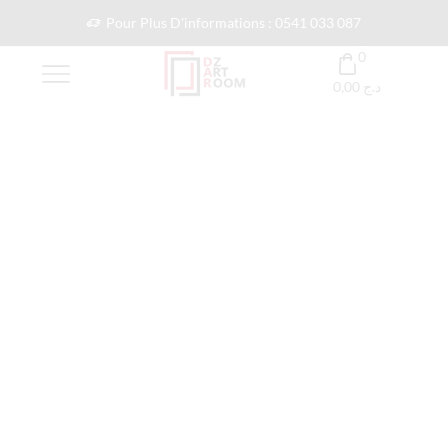
Pour Plus D'informations : 0541 033 087
0
0,00
د.ج