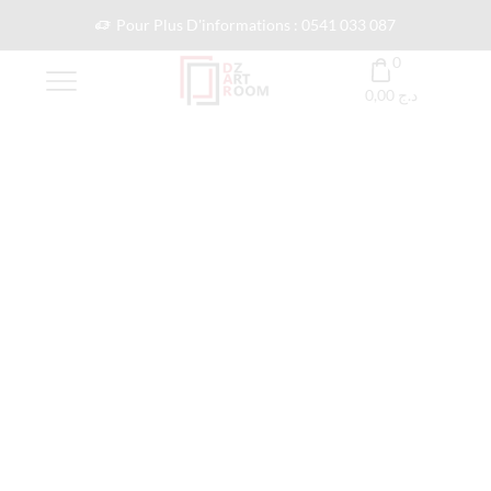
Pour Plus D'informations : 0541 033 087
0
0,00
د.ج