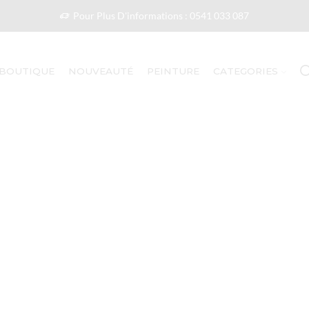
Pour Plus D'informations : 0541 033 087
BOUTIQUE
NOUVEAUTÉ
PEINTURE
CATEGORIES