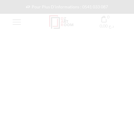
Pour Plus D'informations : 0541 033 087
0
0,00
د.ج