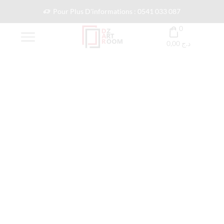
Pour Plus D'informations : 0541 033 087
0
0,00
د.ج