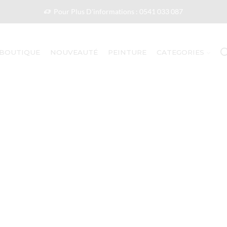
Pour Plus D'informations : 0541 033 087
BOUTIQUE
NOUVEAUTÉ
PEINTURE
CATEGORIES