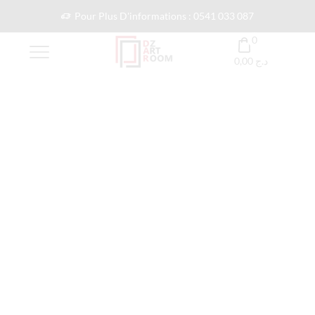
Pour Plus D'informations : 0541 033 087
0
0,00
د.ج