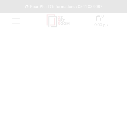
Pour Plus D'informations : 0541 033 087
0
0,00
د.ج