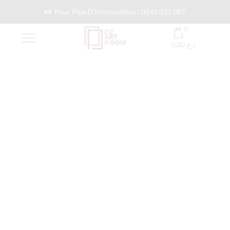
Pour Plus D'informations : 0541 033 087
0
0,00
د.ج