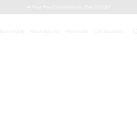
Pour Plus D'informations : 0541 033 087
BOUTIQUE
NOUVEAUTÉ
PEINTURE
CATEGORIES