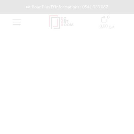
Pour Plus D'informations : 0541 033 087
0
0,00
د.ج