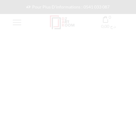
Pour Plus D'informations : 0541 033 087
0
0,00
د.ج