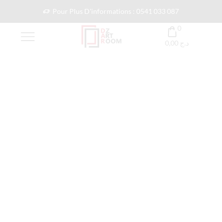
Pour Plus D'informations : 0541 033 087
0
0,00
د.ج