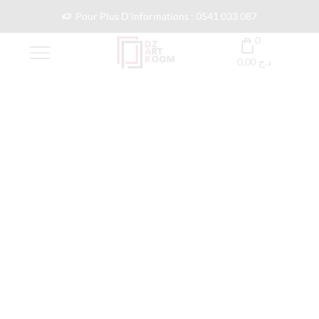
Pour Plus D'informations : 0541 033 087
0
0,00
د.ج