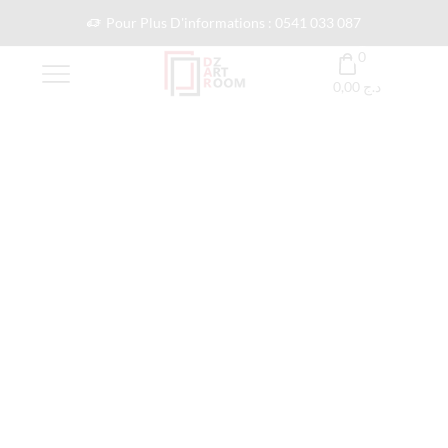
Pour Plus D'informations : 0541 033 087
0
0,00
د.ج