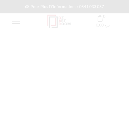
Pour Plus D'informations : 0541 033 087
0
0,00
د.ج