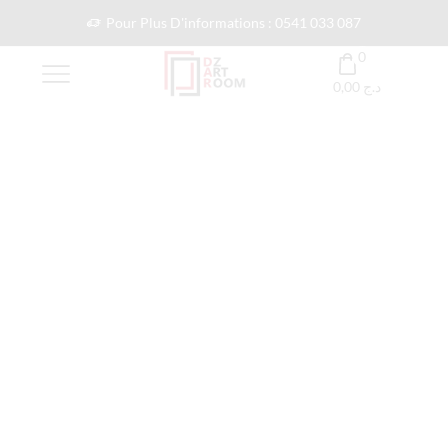
Pour Plus D'informations : 0541 033 087
0
0,00
د.ج