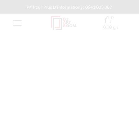
Pour Plus D'informations : 0541 033 087
0
0,00
د.ج