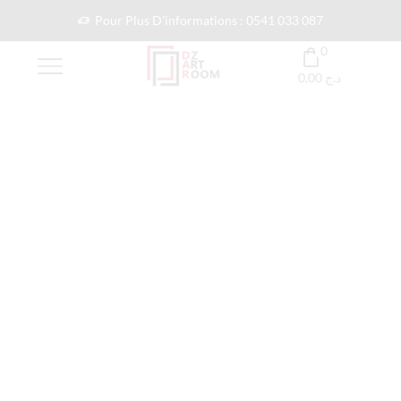
Pour Plus D'informations : 0541 033 087
0
0,00
د.ج