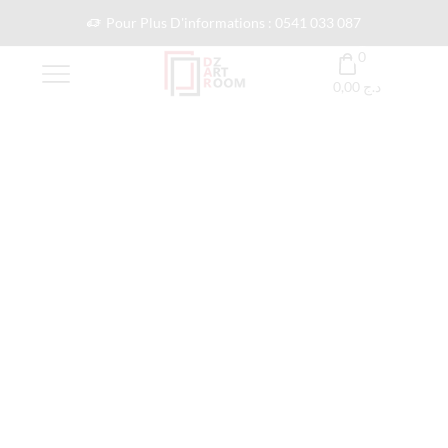
Pour Plus D'informations : 0541 033 087
0
0,00
د.ج