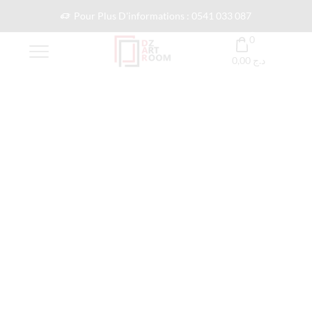
Pour Plus D'informations : 0541 033 087
0
0,00
د.ج