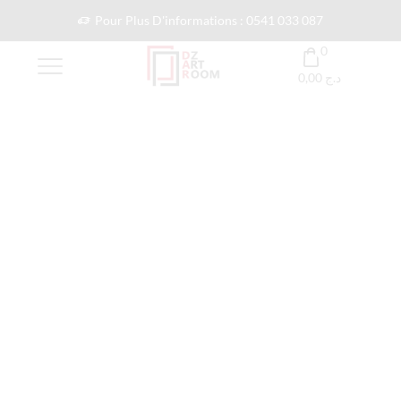
Pour Plus D'informations : 0541 033 087
0
0,00
د.ج