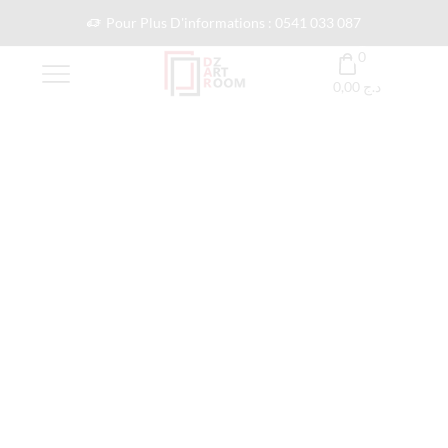
Pour Plus D'informations : 0541 033 087
0
0,00
د.ج