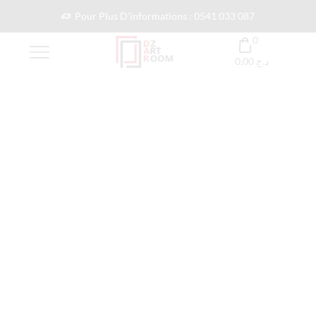
Pour Plus D'informations : 0541 033 087
0
0,00
د.ج