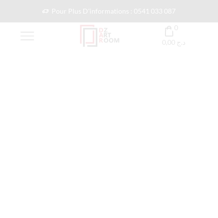
Pour Plus D'informations : 0541 033 087
0
0,00
د.ج