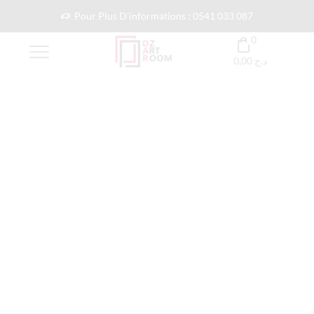
Pour Plus D'informations : 0541 033 087
0
0,00
د.ج